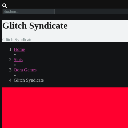
Glitch Syndicate
Glitch Syndicate
Home
»
Slots
»
Qora Games
»
Glitch Syndicate