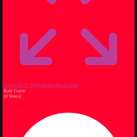
ANGEBOT: 100% Bonus bis zu 500€
Rate Game
(
0
Votes)