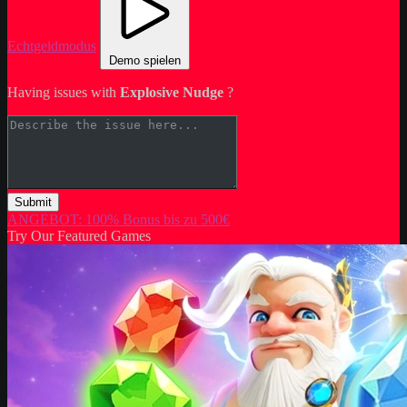
Echtgeldmodus
Demo spielen
Having issues with
Explosive Nudge
?
Submit
ANGEBOT: 100% Bonus bis zu 500€
Try Our Featured Games