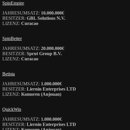
SpinEmpire
JAHRESUMSATZ:
10.000.000€
BESITZER:
GBL Solutions N.V.
LIZENZ:
Curacao
SpinBetter
JAHRESUMSATZ:
20.000.000€
BESITZER:
Sprut Group B.V.
LIZENZ:
Curacao
Betista
JAHRESUMSATZ:
1.000.000€
BESITZER:
Liernin Enterprises LTD
LIZENZ:
Komoren (Anjouan)
QuickWin
JAHRESUMSATZ:
1.000.000€
BESITZER:
Liernin Enterprises LTD
LIZENZ:
Komoren (Anjouan)