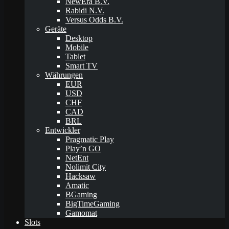
NewEra B.V.
Rabidi N.V.
Versus Odds B.V.
Geräte
Desktop
Mobile
Tablet
Smart TV
Währungen
EUR
USD
CHF
CAD
BRL
Entwickler
Pragmatic Play
Play’n GO
NetEnt
Nolimit City
Hacksaw
Amatic
BGaming
BigTimeGaming
Gamomat
Slots