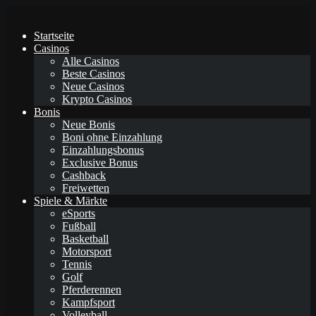
Startseite
Casinos
Alle Casinos
Beste Casinos
Neue Casinos
Krypto Casinos
Bonis
Neue Bonis
Boni ohne Einzahlung
Einzahlungsbonus
Exclusive Bonus
Cashback
Freiwetten
Spiele & Märkte
eSports
Fußball
Basketball
Motorsport
Tennis
Golf
Pferderennen
Kampfsport
Volleyball