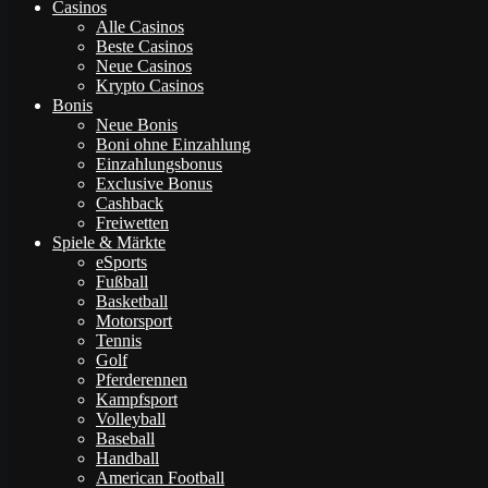
Casinos
Alle Casinos
Beste Casinos
Neue Casinos
Krypto Casinos
Bonis
Neue Bonis
Boni ohne Einzahlung
Einzahlungsbonus
Exclusive Bonus
Cashback
Freiwetten
Spiele & Märkte
eSports
Fußball
Basketball
Motorsport
Tennis
Golf
Pferderennen
Kampfsport
Volleyball
Baseball
Handball
American Football