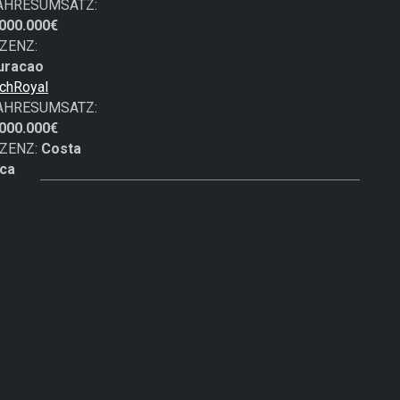
AHRESUMSATZ:
.000.000€
IZENZ:
uracao
ichRoyal
AHRESUMSATZ:
.000.000€
IZENZ:
Costa
ica