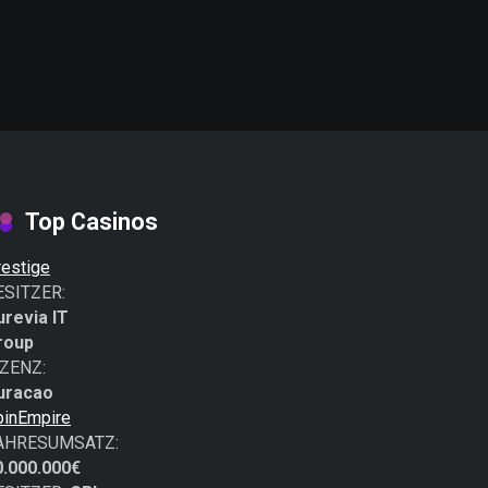
Top Casinos
restige
ESITZER:
urevia IT
roup
IZENZ:
uracao
pinEmpire
AHRESUMSATZ:
0.000.000€