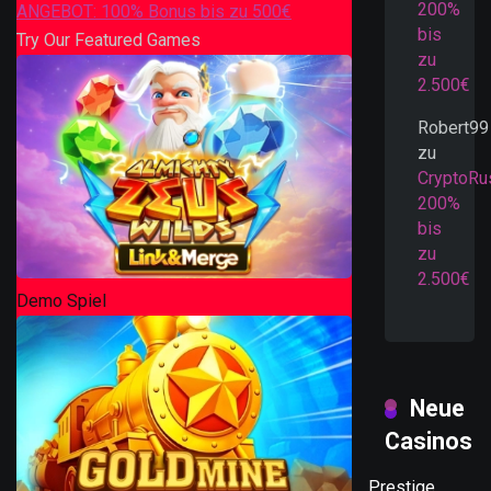
200%
ANGEBOT: 100% Bonus bis zu 500€
bis
Try Our Featured Games
zu
2.500€
Robert99
zu
CryptoRu
200%
bis
zu
2.500€
Demo Spiel
Neue
Casinos
Prestige