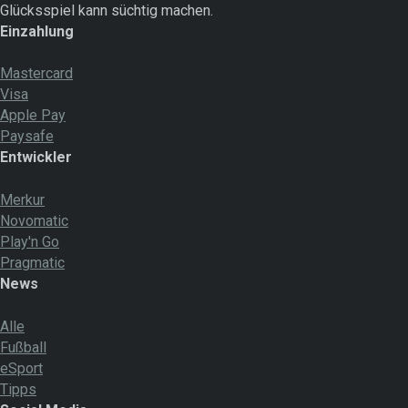
Glücksspiel kann süchtig machen.
Einzahlung
Mastercard
Visa
Apple Pay
Paysafe
Entwickler
Merkur
Novomatic
Play'n Go
Pragmatic
News
Alle
Fußball
eSport
Tipps