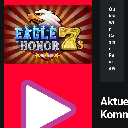
Qu
ick
Wi
n
Ca
sin
o
Re
vi
ew
Aktue
Komm