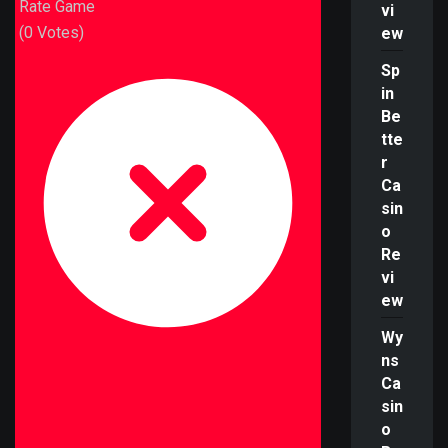
Rate Game
vi
(
0
Votes)
ew
Sp
in
Be
tte
r
Ca
sin
o
Re
vi
ew
Wy
ns
Ca
sin
o