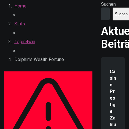
Suchen
Home
Suchen
»
Slots
Aktue
»
Beitr
1spin4win
»
Dolphin's Wealth Fortune
Ca
sin
o
Pr
es
tig
e
Za
hlu