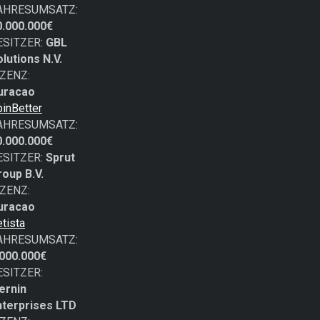
AHRESUMSATZ:
0.000.000€
ESITZER:
GBL
lutions N.V.
IZENZ:
uracao
inBetter
AHRESUMSATZ:
0.000.000€
ESITZER:
Sprut
roup B.V.
IZENZ:
uracao
tista
AHRESUMSATZ:
.000.000€
ESITZER:
ernin
nterprises LTD