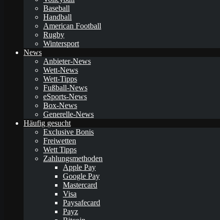
Baseball
Handball
American Football
Rugby
Wintersport
News
Anbieter-News
Wett-News
Wett-Tipps
Fußball-News
eSports-News
Box-News
Generelle-News
Häufig gesucht
Exclusive Bonis
Freiwetten
Wett Tipps
Zahlungsmethoden
Apple Pay
Google Pay
Mastercard
Visa
Paysafecard
Payz