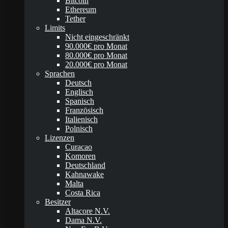
Bitcoin
Ethereum
Tether
Limits
Nicht eingeschränkt
90.000€ pro Monat
80.000€ pro Monat
20.000€ pro Monat
Sprachen
Deutsch
Englisch
Spanisch
Französisch
Italienisch
Polnisch
Lizenzen
Curacao
Komoren
Deutschland
Kahnawake
Malta
Costa Rica
Besitzer
Altacore N.V.
Dama N.V.