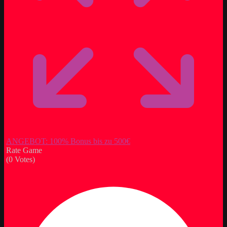
ANGEBOT: 100% Bonus bis zu 500€
Rate Game
(
0
Votes)