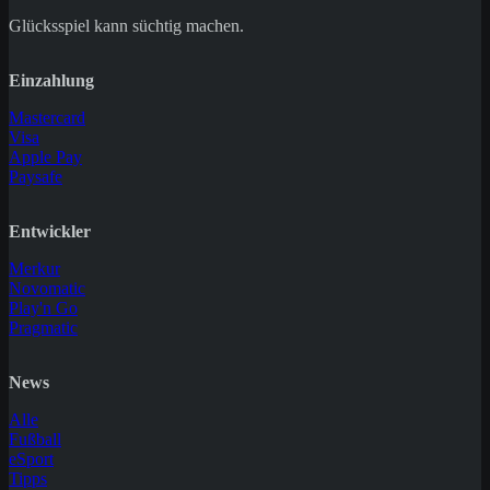
Glücksspiel kann süchtig machen.
Einzahlung
Mastercard
Visa
Apple Pay
Paysafe
Entwickler
Merkur
Novomatic
Play'n Go
Pragmatic
News
Alle
Fußball
eSport
Tipps