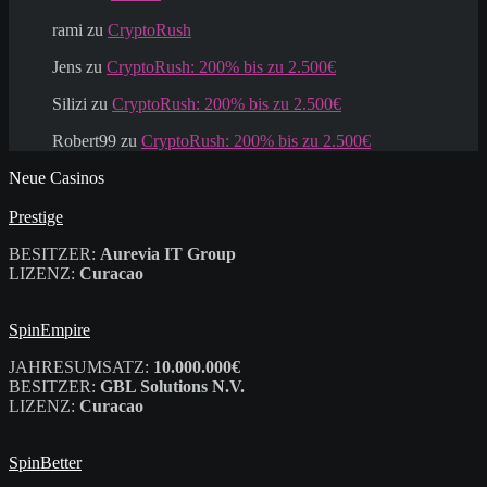
rami
zu
CryptoRush
Jens
zu
CryptoRush: 200% bis zu 2.500€
Silizi
zu
CryptoRush: 200% bis zu 2.500€
Robert99
zu
CryptoRush: 200% bis zu 2.500€
Neue Casinos
Prestige
BESITZER:
Aurevia IT Group
LIZENZ:
Curacao
SpinEmpire
JAHRESUMSATZ:
10.000.000€
BESITZER:
GBL Solutions N.V.
LIZENZ:
Curacao
SpinBetter