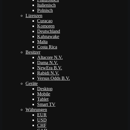
Italienisch
Polnisch
Lizenzen
Curacao
Komoren
Deutschland
Kahnawake
Malta
Costa Rica
Besitzer
Altacore N.V.
Dama N.V.
NewEra B.V.
Rabidi N.V.
Versus Odds B.V.
Geräte
Desktop
Mobile
Tablet
Smart TV
Währungen
EUR
USD
CHF