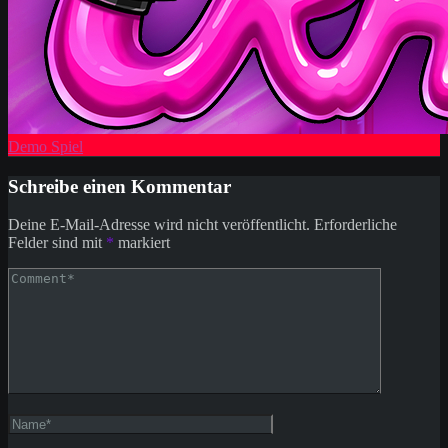
Demo Spiel
Schreibe einen Kommentar
Deine E-Mail-Adresse wird nicht veröffentlicht.
Erforderliche
Felder sind mit
*
markiert