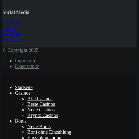
Social Media
Facebook
Twitter
Instagram
WhatsApp
© Copyright 2025
Impressum
Datenschutz
Startseite
Casinos
Alle Casinos
Beste Casinos
Neue Casinos
Krypto Casinos
Bonis
Neue Bonis
Boni ohne Einzahlung
Einzahlungsbonus