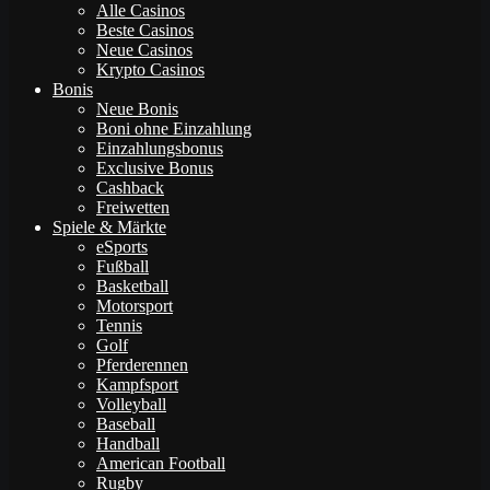
Alle Casinos
Beste Casinos
Neue Casinos
Krypto Casinos
Bonis
Neue Bonis
Boni ohne Einzahlung
Einzahlungsbonus
Exclusive Bonus
Cashback
Freiwetten
Spiele & Märkte
eSports
Fußball
Basketball
Motorsport
Tennis
Golf
Pferderennen
Kampfsport
Volleyball
Baseball
Handball
American Football
Rugby