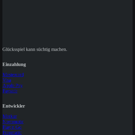
Glücksspiel kann süchtig machen.
Einzahlung
Mastercard
Visa
Apple Pay
Paysafe
Entwickler
Merkur
Novomatic
Play'n Go
Pragmatic