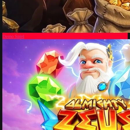
Demo Spiel