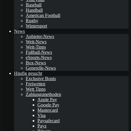
Baseball
Handball
American Football
Rugby
Wintersport
News
Anbieter-News
Wett-News
Wett-Tipps
Fußball-News
eSports-News
Box-News
Generelle-News
Häufig gesucht
Exclusive Bonis
Freiwetten
Wett Tipps
Zahlungsmethoden
Apple Pay
Google Pay
Mastercard
Visa
Paysafecard
Payz