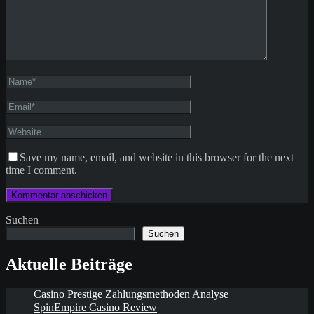
Save my name, email, and website in this browser for the next
time I comment.
Suchen
Suchen
Aktuelle Beiträge
Casino Prestige Zahlungsmethoden Analyse
SpinEmpire Casino Review