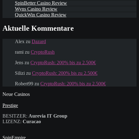
SpinBetter Casino Review
Wyns Casino Review
QuickWin Casino Review
Aktuelle Kommentare
Alex
zu
Dazard
rami
zu
CryptoRush
Jens
zu
CryptoRush: 200% bis zu 2.500€
Silizi
zu
CryptoRush: 200% bis zu 2.500€
Robert99
zu
CryptoRush: 200% bis zu 2.500€
Neue Casinos
Prestige
BESITZER:
Aurevia IT Group
LIZENZ:
Curacao
SpinEmpire