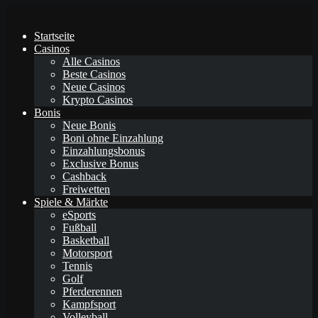
Startseite
Casinos
Alle Casinos
Beste Casinos
Neue Casinos
Krypto Casinos
Bonis
Neue Bonis
Boni ohne Einzahlung
Einzahlungsbonus
Exclusive Bonus
Cashback
Freiwetten
Spiele & Märkte
eSports
Fußball
Basketball
Motorsport
Tennis
Golf
Pferderennen
Kampfsport
Volleyball